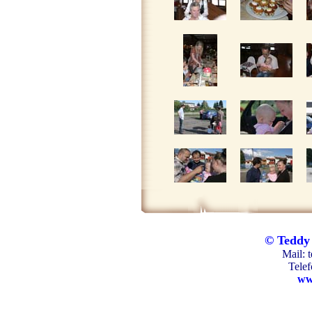
© Tedd
Mail:
Telef
ww